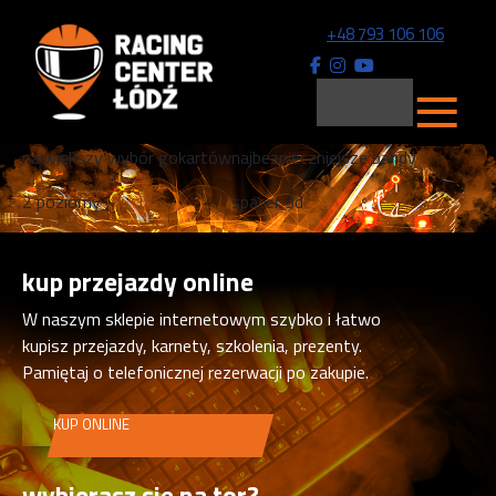
+48 793 106 106
≡
największy wybór gokartów
najbezpieczniejsze bandy
2 poziomy
spacer 3d
kup przejazdy online
W naszym sklepie internetowym szybko i łatwo
kupisz przejazdy, karnety, szkolenia, prezenty‎.‎
Pamiętaj o telefonicznej rezerwacji po zakupie‎.‎
KUP ONLINE
wybierasz się na tor?