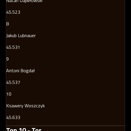
Natan Dajwłowski
45.523
8
Jakub Lubnauer
45.531
9
Antoni Bogdał
45.537
10
Ksawery Woszczyk
45.633
Top 10 - Tor