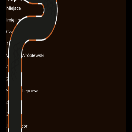
Miejsce
Imię i nazwisko
Czas
1
Wojtek Wróblewski
49.510
2
Stasiek Lepoew
49.970
3
Jegor Bobr