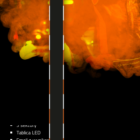
Sala szkoleniowa
Przestronne bistro
Catering
Personalizowane puchary
Napoje i przekąski
WIĘCEJ O EVENTACH
najlepszy pomiar czasu
Organizujemy zawody dla każdego
:na każdym poziomie
‎3 sektory
Tablica LED