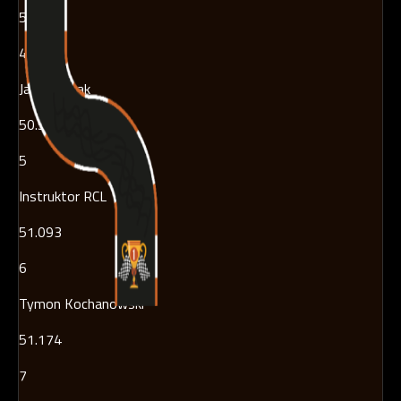
50.405
4
Jan Walczak
50.565
5
Instruktor RCL
51.093
6
Tymon Kochanowski
51.174
7