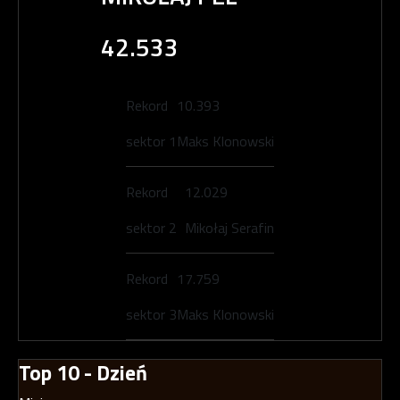
42.533
Rekord
10.393
sektor 1
Maks Klonowski
Rekord
12.029
sektor 2
Mikołaj Serafin
Rekord
17.759
sektor 3
Maks Klonowski
Top 10 - Dzień