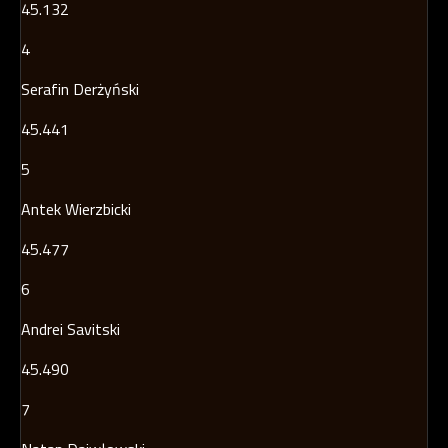
45.132
4
Serafin Derżyński
45.441
5
Antek Wierzbicki
45.477
6
Andrei Savitski
45.490
7