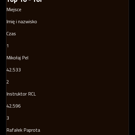
Miejsce
Imię i nazwisko
Czas
1
Mikołaj Pel
42.533
2
Instruktor RCL
42.596
3
Rafałek Paprota