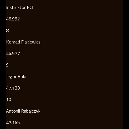
Instruktor RCL
46.957
8
Konrad Flakiewicz
46.977
9
Jegor Bobr
47.133
10
Antonii Rabajczyk
47.165