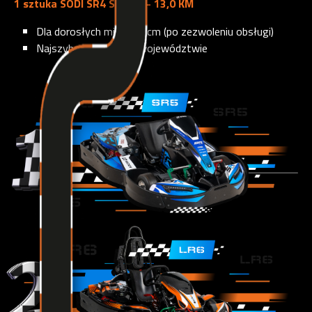
1 sztuka SODI SR4 SPORT - 13,0 KM
Dla dorosłych min. 160 cm (po zezwoleniu obsługi)
Najszybszy gokart w województwie