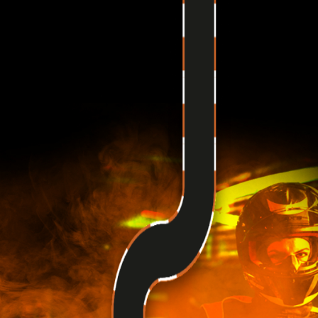
eventy
Organizujemy każdy rodzaj Eventu
Integracja firmowa
Kawalerskie, panieńskie
Urodziny i spotkania okolicznościowe
Zawody dla firm iGroup
Możliwości
Duży taras z grilem