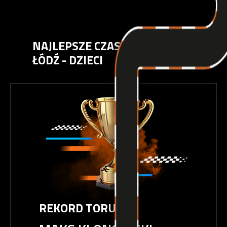
NAJLEPSZE CZASY RACING CENTER
ŁÓDŹ -
DZIECI
REKORD TORU