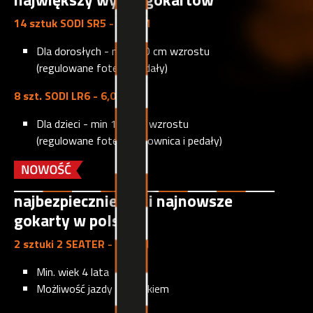
14 sztuk SODI SR5 - 6,5 KM
Dla dorosłych - min 160 cm wzrostu
(regulowane fotele i pedały)
8 szt. SODI LR6 - 6,0 KM
Dla dzieci - min 130 cm wzrostu
(regulowane fotele, kierownica i pedały)
najbezpieczniejsze i najnowsze
gokarty w polsce
2 sztuki 2 SEATER - 9,0 KM
Min. wiek 4 lata
Możliwość jazdy z dzieckiem