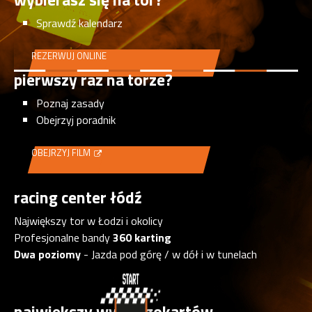
Sprawdź kalendarz
REZERWUJ ONLINE
pierwszy raz na torze?
Poznaj zasady
Obejrzyj poradnik
OBEJRZYJ FILM
racing center łódź
Największy tor w Łodzi i okolicy
Profesjonalne bandy
360 karting
Dwa poziomy
- Jazda pod górę / w dół i w tunelach
największy wybór gokartów