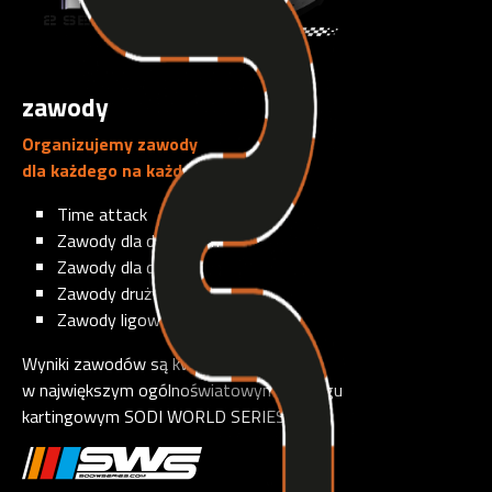
zawody
Organizujemy zawody
dla każdego na każdym poziomie‎:‎
Time attack
Zawody dla dorosłych
Zawody dla dzieci
Zawody drużynowe
Zawody ligowe
Wyniki zawodów są kwalifikowane
w największym ogólnoświatowym rankingu
kartingowym SODI WORLD SERIES