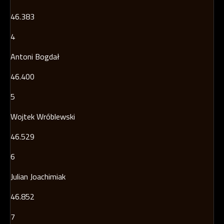
46.383
4
Antoni Bogdał
46.400
5
Wojtek Wróblewski
46.529
6
Julian Joachimiak
46.852
7