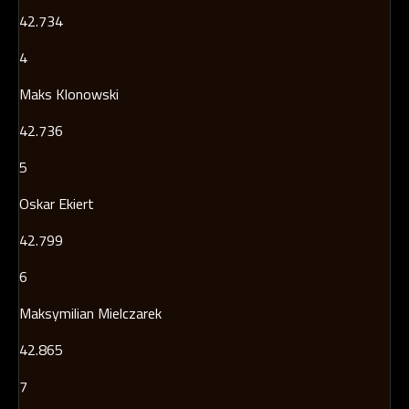
42.734
4
Maks Klonowski
42.736
5
Oskar Ekiert
42.799
6
Maksymilian Mielczarek
42.865
7