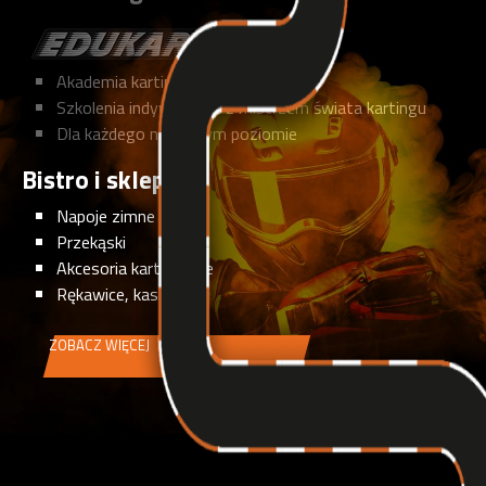
Akademia kartingowa
Szkolenia indywidualne z mistrzem świata kartingu
Dla każdego na każdym poziomie
Bistro i sklep
Napoje zimne i ciepłe
Przekąski
Akcesoria kartingowe
Rękawice, kaski, itp.
ZOBACZ WIĘCEJ