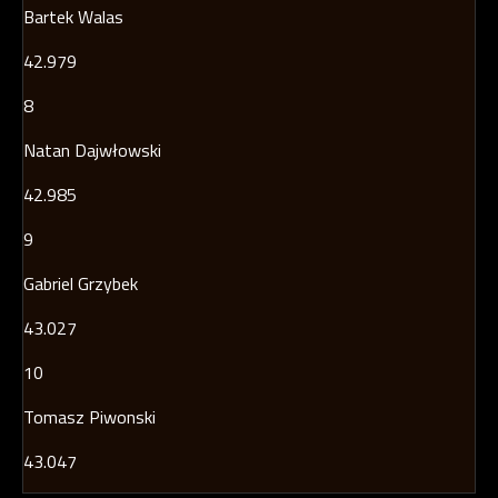
Bartek Walas
42.979
8
Natan Dajwłowski
42.985
9
Gabriel Grzybek
43.027
10
Tomasz Piwonski
43.047