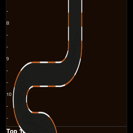
-
8
-
-
9
-
-
10
-
-
Top 10 - Miesiąc