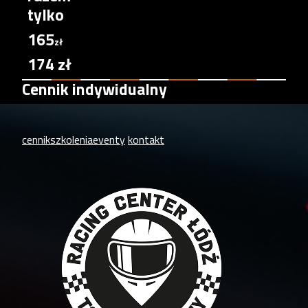
tylko
165
zł
174 zł
Cennik indywidualny
cennik
szkolenia
eventy
kontakt