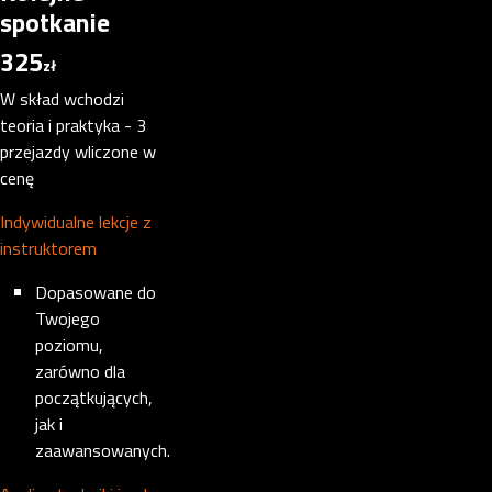
spotkanie
325
zł
W skład wchodzi
teoria i praktyka - 3
przejazdy wliczone w
cenę
Indywidualne lekcje z
instruktorem
Dopasowane do
Twojego
poziomu,
zarówno dla
początkujących,
jak i
zaawansowanych.