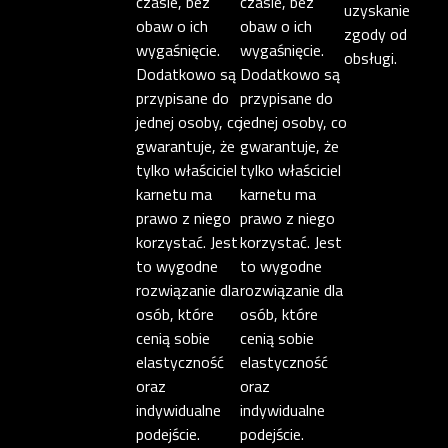
czasie, bez
czasie, bez
uzyskanie
obaw o ich
obaw o ich
zgody od
wygaśnięcie.
wygaśnięcie.
obsługi.
Dodatkowo są
Dodatkowo są
przypisane do
przypisane do
jednej osoby, co
jednej osoby, co
gwarantuje, że
gwarantuje, że
tylko właściciel
tylko właściciel
karnetu ma
karnetu ma
prawo z niego
prawo z niego
korzystać. Jest
korzystać. Jest
to wygodne
to wygodne
rozwiązanie dla
rozwiązanie dla
osób, które
osób, które
cenią sobie
cenią sobie
elastyczność
elastyczność
oraz
oraz
indywidualne
indywidualne
podejście.
podejście.