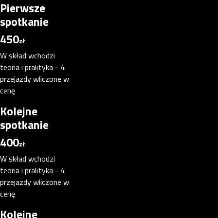
Pierwsze
spotkanie
450
zł
W skład wchodzi
teoria i praktyka - 4
przejazdy wliczone w
cenę
Kolejne
spotkanie
400
zł
W skład wchodzi
teoria i praktyka - 4
przejazdy wliczone w
cenę
Kolejne