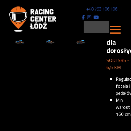
+48 793 106 106
≡
dla
dorosły
SODI SR5 -
6,5 KM
Regulac
fotela i
pedałó
Min
wzrost
160 cm