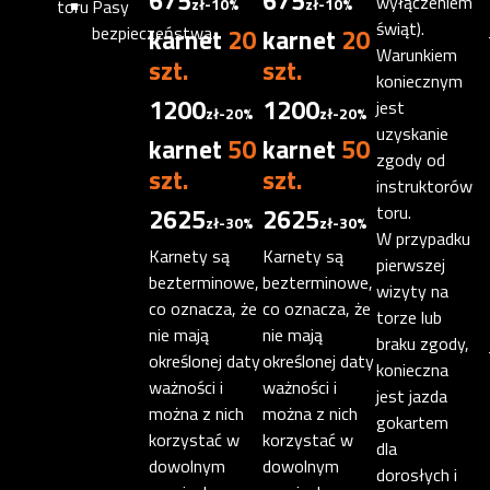
675
675
wyłączeniem
zł
-10%
zł
-10%
toru
Pasy
świąt).
bezpieczeństwa
karnet
20
karnet
20
Warunkiem
szt.
szt.
koniecznym
1200
1200
jest
zł
-20%
zł
-20%
uzyskanie
karnet
50
karnet
50
zgody od
szt.
szt.
instruktorów
2625
2625
toru.
zł
-30%
zł
-30%
W przypadku
Karnety są
Karnety są
pierwszej
bezterminowe,
bezterminowe,
wizyty na
co oznacza, że
co oznacza, że
torze lub
nie mają
nie mają
braku zgody,
określonej daty
określonej daty
konieczna
ważności i
ważności i
jest jazda
można z nich
można z nich
gokartem
korzystać w
korzystać w
dla
dowolnym
dowolnym
dorosłych i