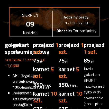
SIERPIEŃ
Godziny pracy:
09
12:00 - 22:00
Obecnie:
Tor zamknięty
Niedziela
gokart -
gokart
przejazd
1
przejazd
1
przejazd
sport
dwumiejscowy
szt.
szt.
1 szt.
75
75
85
SODI SR4 -
SODI 2 Seater - 9,0
zł
zł
zł
13,0 KM
KM
karnet
5
karnet
5
Jazda
szt.
szt.
gokartem
Min.
Regulacja
SPORT
wzrost
kierownicy
350
350
zł
-5%
zł
-5%
możliwa jest
160cm
Regulacja fotela i
karnet
10
karnet
10
tylko w dni
Wyłącznie
pedałów
powszednie
za zgodą
Min. wzrost
szt.
szt.
(pon. - pt. z
obsługi
130cm