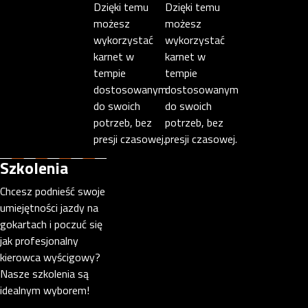
Dzięki temu
Dzięki temu
możesz
możesz
wykorzystać
wykorzystać
karnet w
karnet w
tempie
tempie
dostosowanym
dostosowanym
do swoich
do swoich
potrzeb, bez
potrzeb, bez
presji czasowej.
presji czasowej.
Szkolenia
Chcesz podnieść swoje
umiejętności jazdy na
gokartach i poczuć się
jak profesjonalny
kierowca wyścigowy?
Nasze szkolenia są
idealnym wyborem!