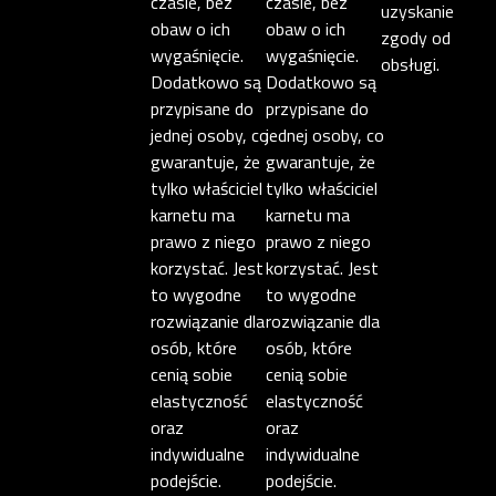
czasie, bez
czasie, bez
uzyskanie
obaw o ich
obaw o ich
zgody od
wygaśnięcie.
wygaśnięcie.
obsługi.
Dodatkowo są
Dodatkowo są
przypisane do
przypisane do
jednej osoby, co
jednej osoby, co
gwarantuje, że
gwarantuje, że
tylko właściciel
tylko właściciel
karnetu ma
karnetu ma
prawo z niego
prawo z niego
korzystać. Jest
korzystać. Jest
to wygodne
to wygodne
rozwiązanie dla
rozwiązanie dla
osób, które
osób, które
cenią sobie
cenią sobie
elastyczność
elastyczność
oraz
oraz
indywidualne
indywidualne
podejście.
podejście.