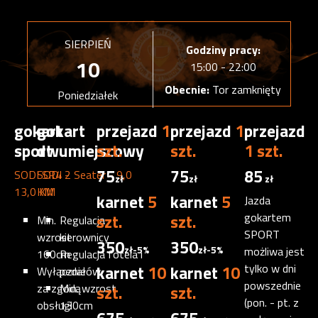
SIERPIEŃ
Godziny pracy:
10
15:00 - 22:00
Obecnie:
Tor zamknięty
Poniedziałek
gokart -
gokart
przejazd
1
przejazd
1
przejazd
sport
dwumiejscowy
szt.
szt.
1 szt.
75
75
85
SODI SR4 -
SODI 2 Seater - 9,0
zł
zł
zł
13,0 KM
KM
karnet
5
karnet
5
Jazda
szt.
szt.
gokartem
Min.
Regulacja
SPORT
wzrost
kierownicy
350
350
zł
-5%
zł
-5%
możliwa jest
160cm
Regulacja fotela i
karnet
10
karnet
10
tylko w dni
Wyłącznie
pedałów
powszednie
za zgodą
Min. wzrost
szt.
szt.
(pon. - pt. z
obsługi
130cm