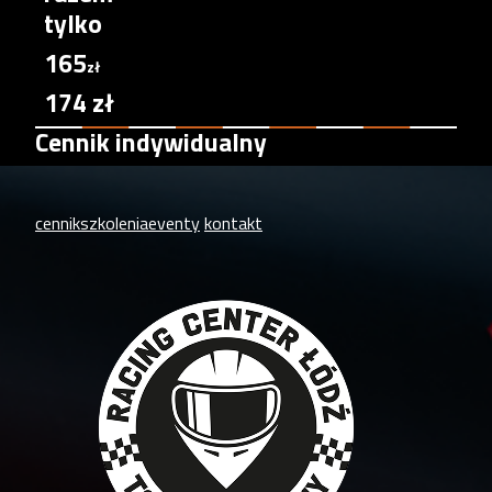
tylko
165
zł
174 zł
Cennik indywidualny
cennik
szkolenia
eventy
kontakt