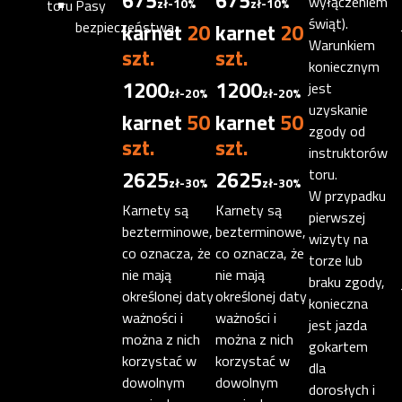
675
675
wyłączeniem
zł
-10%
zł
-10%
toru
Pasy
świąt).
bezpieczeństwa
karnet
20
karnet
20
Warunkiem
szt.
szt.
koniecznym
1200
1200
jest
zł
-20%
zł
-20%
uzyskanie
karnet
50
karnet
50
zgody od
szt.
szt.
instruktorów
2625
2625
toru.
zł
-30%
zł
-30%
W przypadku
Karnety są
Karnety są
pierwszej
bezterminowe,
bezterminowe,
wizyty na
co oznacza, że
co oznacza, że
torze lub
nie mają
nie mają
braku zgody,
określonej daty
określonej daty
konieczna
ważności i
ważności i
jest jazda
można z nich
można z nich
gokartem
korzystać w
korzystać w
dla
dowolnym
dowolnym
dorosłych i