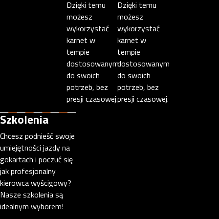
Dzięki temu
Dzięki temu
możesz
możesz
wykorzystać
wykorzystać
karnet w
karnet w
tempie
tempie
dostosowanym
dostosowanym
do swoich
do swoich
potrzeb, bez
potrzeb, bez
presji czasowej.
presji czasowej.
Szkolenia
Chcesz podnieść swoje
umiejętności jazdy na
gokartach i poczuć się
jak profesjonalny
kierowca wyścigowy?
Nasze szkolenia są
idealnym wyborem!