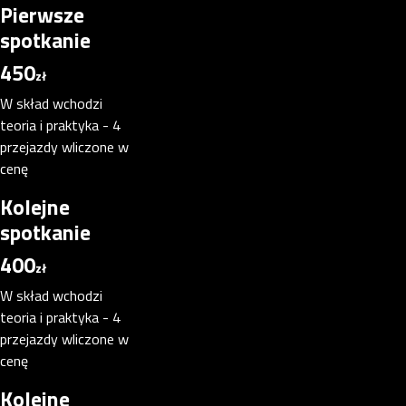
Pierwsze
spotkanie
450
zł
W skład wchodzi
teoria i praktyka - 4
przejazdy wliczone w
cenę
Kolejne
spotkanie
400
zł
W skład wchodzi
teoria i praktyka - 4
przejazdy wliczone w
cenę
Kolejne