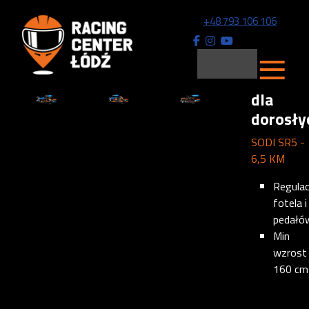
+48 793 106 106
≡
dla
dorosły
SODI SR5 -
6,5 KM
Regulac
fotela i
pedałó
Min
wzrost
160 cm